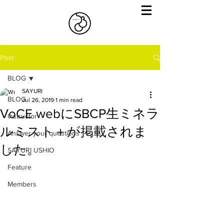
Post
BLOG
SAYURI
BLOG
Jul 26, 2019
1 min read
VoCE webにSBCP生ミネラ
Instructor
ルミスト＋が掲載されま
Answer your questions
した。
SAYURI USHIO
Feature
Members