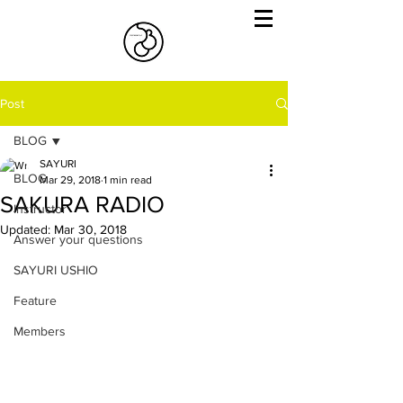
Post
BLOG
SAYURI
BLOG
Mar 29, 2018
1 min read
SAKURA RADIO
Instructor
Updated:
Mar 30, 2018
Answer your questions
SAYURI USHIO
Feature
Members